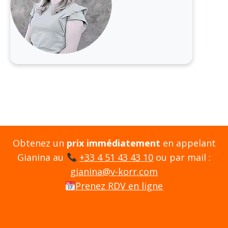
Obtenez un
prix immédiatement
en appelant
Gianina au
+33 4 51 43 43 10
ou par mail :
gianina@v-korr.com
Prenez RDV en ligne