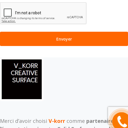
Rappel
Merci d’avoir choisi
V-korr
comme
partenaire
pour
moi