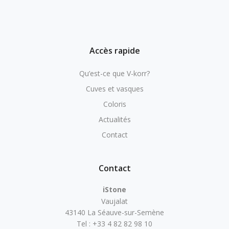
Carambole
Accès rapide
010
Glacier
Qu’est-ce que V-korr?
Cuves et vasques
011
Coloris
Mandarine
Actualités
Contact
015
Camden
Contact
018
iStone
Vaujalat
Trinidad
43140 La Séauve-sur-Semène
Tel : +33 4 82 82 98 10