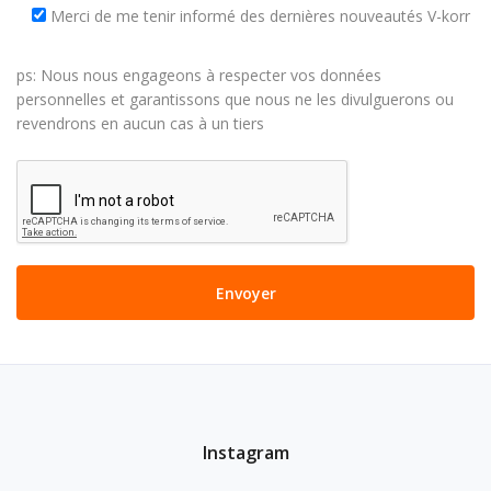
001
Merci de me tenir informé des dernières nouveautés V-korr
Bright White
ps: Nous nous engageons à respecter vos données
personnelles et garantissons que nous ne les divulguerons ou
003
revendrons en aucun cas à un tiers
Bone
004
Fashion White
006
Fire
007
Black
Instagram
009