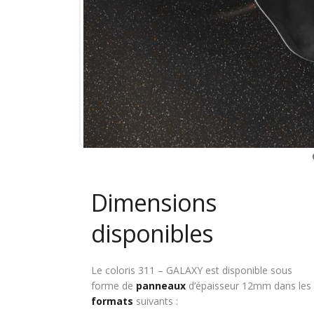
Dimensions
disponibles
Le coloris 311 – GALAXY est disponible sous
forme de
panneaux
d’épaisseur 12mm dans les
formats
suivants :