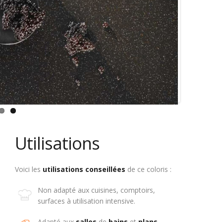
Utilisations
Voici les
utilisations
conseillées
de ce coloris :
Non adapté aux cuisines, comptoirs,
surfaces à utilisation intensive.
Adapté aux
salles
de
bains
et
plans