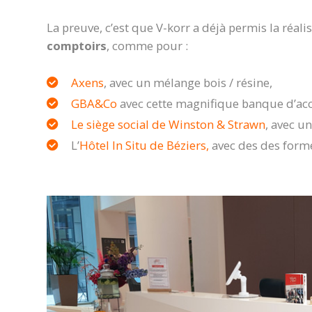
La preuve, c’est que V-korr a déjà permis la réa
comptoirs
, comme pour :
Axens
, avec un mélange bois / résine,
GBA&Co
avec cette magnifique banque d’ac
Le siège social de Winston & Strawn
, avec u
L’
Hôtel In Situ de Béziers,
avec des des forme