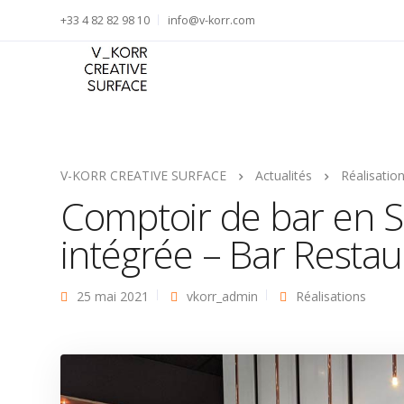
+33 4 82 82 98 10
info@v-korr.com
V-KORR CREATIVE SURFACE
Actualités
Réalisatio
Comptoir de bar en S
intégrée – Bar Restau
25 mai 2021
vkorr_admin
Réalisations