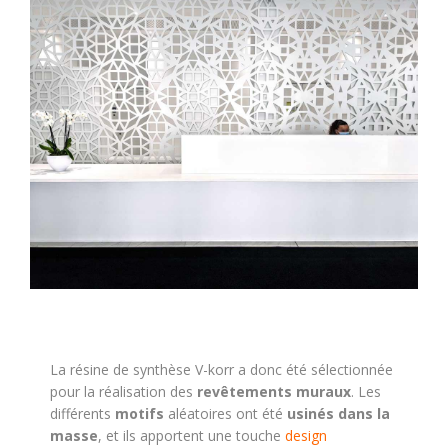
La résine de synthèse V-korr a donc été sélectionnée
pour la réalisation des
revêtements muraux
. Les
différents
motifs
aléatoires ont été
usinés dans la
masse
, et ils apportent une touche
design