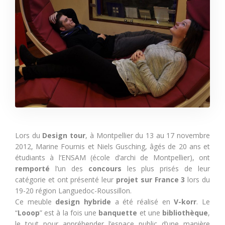
Lors du
Design tour
, à Montpellier du 13 au 17 novembre
2012, Marine Fournis et Niels Gusching, âgés de 20 ans et
étudiants à l’ENSAM (école d’archi de Montpellier), ont
remporté
l’un des
concours
les plus prisés de leur
catégorie et ont présenté leur
projet sur France 3
lors du
19-20 région Languedoc-Roussillon.
Ce meuble
design hybride
a été réalisé en
V-korr
. Le
“
Looop
” est à la fois une
banquette
et une
bibliothèque
,
le tout pour appréhender l’espace public d’une manière