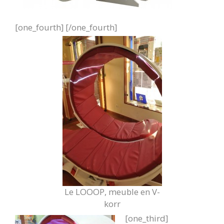
[one_fourth] [/one_fourth]
Le LOOOP, meuble en V-
korr
[one_third]