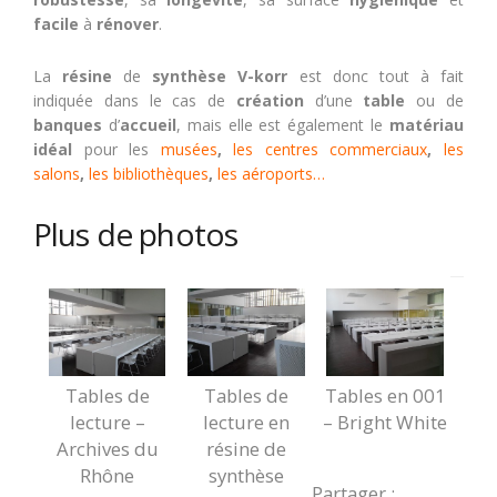
facile
à
rénover
.
La
résine
de
synthèse
V-korr
est donc tout à fait
indiquée dans le cas de
création
d’une
table
ou de
banques
d’
accueil
, mais elle est également le
matériau
idéal
pour les
musées
,
les centres commerciaux
,
les
salons
,
les bibliothèques
,
les
aé
roports…
Plus de photos
Tables de
Tables de
Tables en 001
lecture –
lecture en
– Bright White
Archives du
résine de
Rhône
synthèse
Partager :