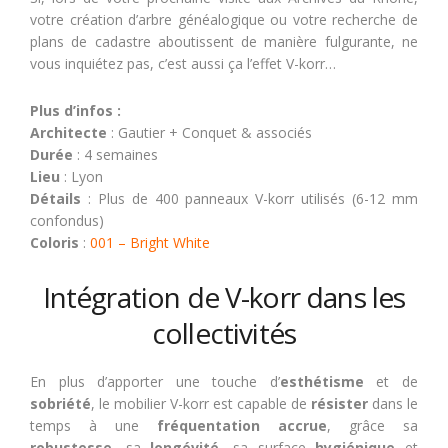
votre création d’arbre généalogique ou votre recherche de
plans de cadastre aboutissent de manière fulgurante, ne
vous inquiétez pas, c’est aussi ça l’effet V-korr…
Plus d’infos :
Architecte
: Gautier + Conquet & associés
Durée
: 4 semaines
Lieu
: Lyon
Détails
: Plus de 400 panneaux V-korr utilisés (6-12 mm
confondus)
Coloris
:
001 – Bright White
Intégration de V-korr dans les
collectivités
En plus d’apporter une touche d’
esthétisme
et de
sobriété
, le mobilier V-korr est capable de
résister
dans le
temps à une
fréquentation accrue
, grâce sa
robustesse
, sa
longévité
, sa surface
hygiénique
et