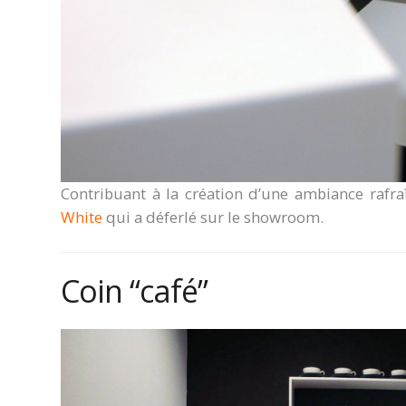
Contribuant à la création d’une ambiance rafra
White
qui a déferlé sur le showroom.
Coin “café”