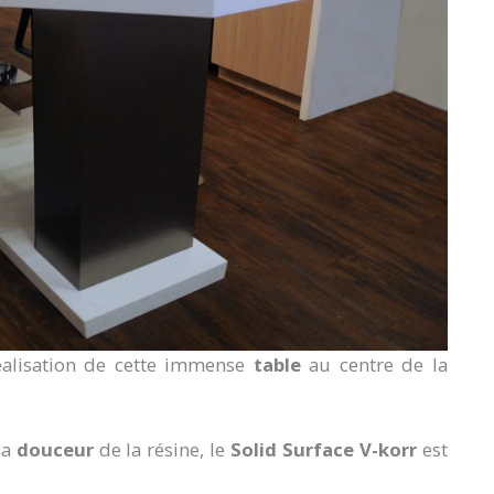
réalisation de cette immense
table
au centre de la
la
douceur
de la résine, le
Solid Surface V-korr
est