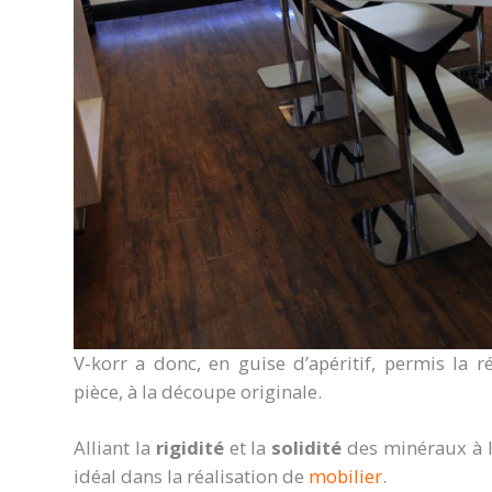
V-korr a donc, en guise d’apéritif, permis la 
pièce, à la découpe originale.
Alliant la
rigidité
et la
solidité
des minéraux à 
idéal dans la réalisation de
mobilier
.