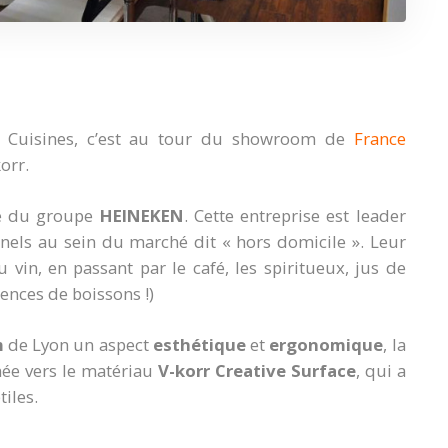
t Cuisines, c’est au tour du showroom de
France
orr.
le du groupe
HEINEKEN
. Cette entreprise est leader
nnels au sein du marché dit « hors domicile ». Leur
u vin, en passant par le café, les spiritueux, jus de
rences de boissons !)
m
de Lyon un aspect
esthétique
et
ergonomique
, la
née vers le matériau
V-korr Creative Surface
, qui a
iles.