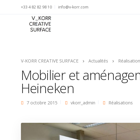
+33 4 82 82 98 10
info@v-korr.com
V-KORR CREATIVE SURFACE
Actualités
Réalisatio
Mobilier et aménag
Heineken
7 octobre 2015
vkorr_admin
Réalisations