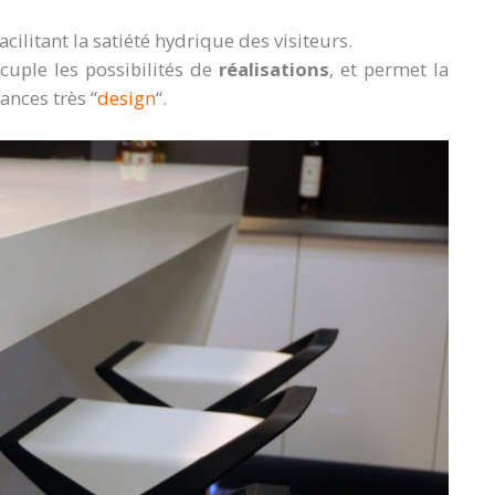
acilitant la satiété hydrique des visiteurs.
uple les possibilités de
réalisations
, et permet la
nces très “
design
“.