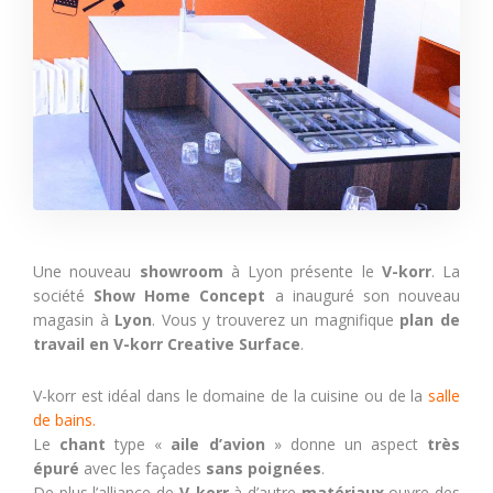
Une nouveau
showroom
à Lyon présente le
V-korr
. La
société
Show Home Concept
a inauguré son nouveau
magasin à
Lyon
. Vous y trouverez un magnifique
plan de
travail en V-korr Creative Surface
.
V-korr est idéal dans le domaine de la cuisine ou de la
salle
de bains.
Le
chant
type «
aile d’avion
» donne un aspect
très
épuré
avec les façades
sans poignées
.
De plus l’alliance de
V-korr
à d’autre
matériaux
ouvre des