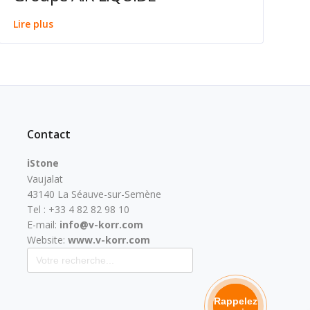
Lire plus
Contact
iStone
Vaujalat
43140 La Séauve-sur-Semène
Tel : +33 4 82 82 98 10
E-mail:
info@v-korr.com
Website:
www.v-korr.com
Search for:
Rappelez