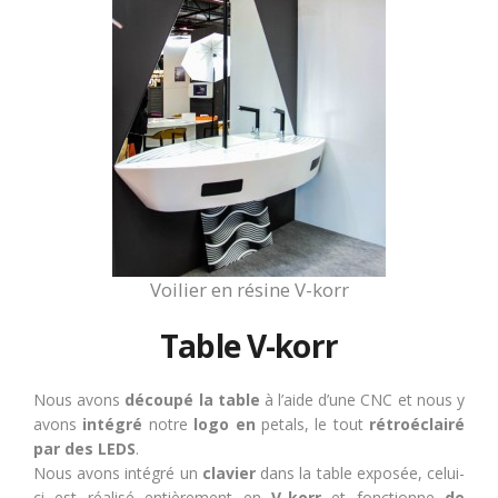
Voilier en résine V-korr
Table V-korr
Nous avons
découpé la table
à l’aide d’une CNC et nous y
avons
intégré
notre
logo en
petals, le tout
rétroéclairé
par des LEDS
.
Nous avons intégré un
clavier
dans la table exposée, celui-
ci est réalisé entièrement en
V-korr
et fonctionne
de